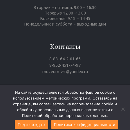
Вторник – пятница: 9.00 – 16.30
Перерыв 12.00 -13.00
Воскресенье: 9.15 – 14.45
Понедельник и суббота – выходные дни
Контакты
8-83164-2-01-65
8-952-451-74-97
muzeum-vrt@yandex.ru
На сайте осуществляется обработка файлов cookie с
использованием метрических программ. Оставаясь на
странице, вы соглашаетесь на использование cookie и
Воротынский районный краеведческий музей
обработку персональных данных в соответствии с
© 2025 Все права защищены
Политикой обработки персональных данных.
Копирование материалов сайта разрешено только с
письменного согласия администрации сайта
Подтверждаю
Политика конфиденциальности