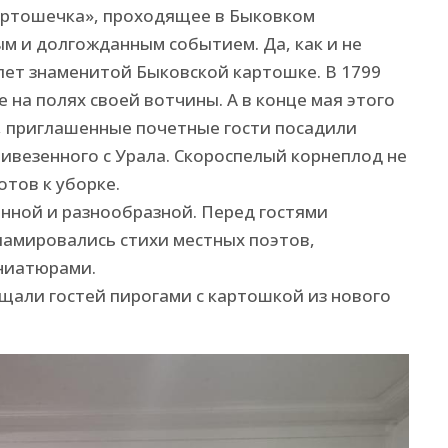
артошечка», проходящее в Быковком
м и долгожданным событием. Да, как и не
 лет знаменитой Быковской картошке. В 1799
 на полях своей вотчины. А в конце мая этого
, приглашенные почетные гости посадили
ивезенного с Урала. Скороспелый корнеплод не
отов к уборке.
нной и разнообразной. Перед гостями
ламировались стихи местных поэтов,
ниатюрами.
щали гостей пирогами с картошкой из нового