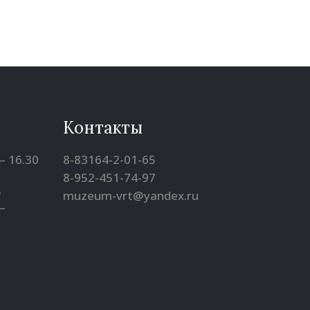
Контакты
– 16.30
8-83164-2-01-65
8-952-451-74-97
5
muzeum-vrt@yandex.ru
–