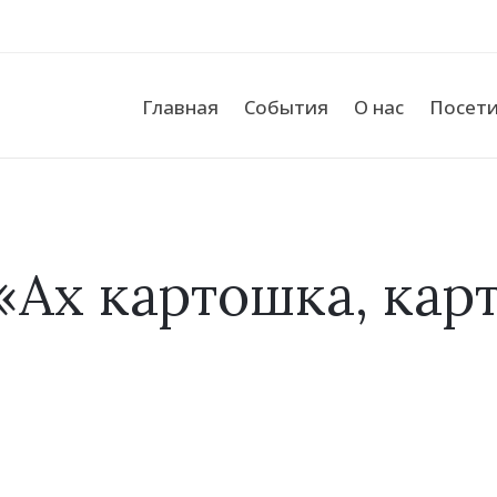
Главная
События
О нас
Посет
«Ах картошка, кар