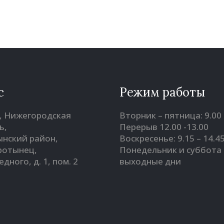
с
Режим работы
, Нижегородская
Вторник – пятница: 9.00 
ь,
Перерыв 12.00 -13.00
нский район,
Воскресенье: 9.15 – 14.4
оротынец,
Понедельник и суббота 
Бедного, д. 1, пом. 2
выходные дни