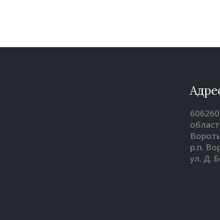
Адре
606260
област
Вороты
р.п. В
ул. Д. 