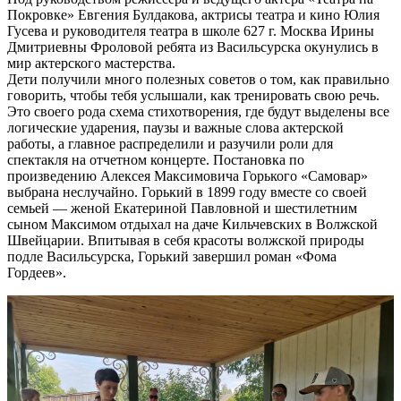
Покровке» Евгения Булдакова, актрисы театра и кино Юлия
Гусева и руководителя театра в школе 627 г. Москва Ирины
Дмитриевны Фроловой ребята из Васильсурска окунулись в
мир актерского мастерства.
Дети получили много полезных советов о том, как правильно
говорить, чтобы тебя услышали, как тренировать свою речь.
Это своего рода схема стихотворения, где будут выделены все
логические ударения, паузы и важные слова актерской
работы, а главное распределили и разучили роли для
спектакля на отчетном концерте. Постановка по
произведению Алексея Максимовича Горького «Самовар»
выбрана неслучайно. Горький в 1899 году вместе со своей
семьей — женой Екатериной Павловной и шестилетним
сыном Максимом отдыхал на даче Кильчевских в Волжской
Швейцарии. Впитывая в себя красоты волжской природы
подле Васильсурска, Горький завершил роман «Фома
Гордеев».