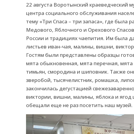
22 августа Воротынский краеведческий 
центра социального обслуживания насел
тему «Три Спаса – три запаса», где была
Медового, Яблочного и Орехового Спасов.
России и традициях чаепития. Им была 
листьев иван-чая, малины, вишни, виктор
Гостям были представлены образцы готово
мята обыкновенная, мята перечная, мята
тимьян, смородина и шиповник. Также они
зверобой, тысячелистник, ромашка, липо
закончилась дегустацией свежезаваренно
виктории, вишни, малины, яблока и ягод
обещали еще не раз посетить наш музей.