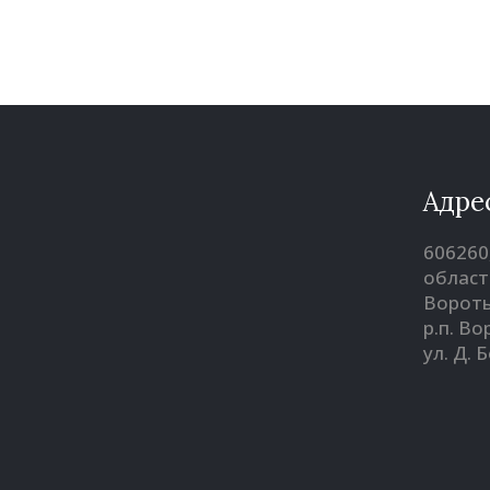
Адре
606260
област
Вороты
р.п. В
ул. Д. 