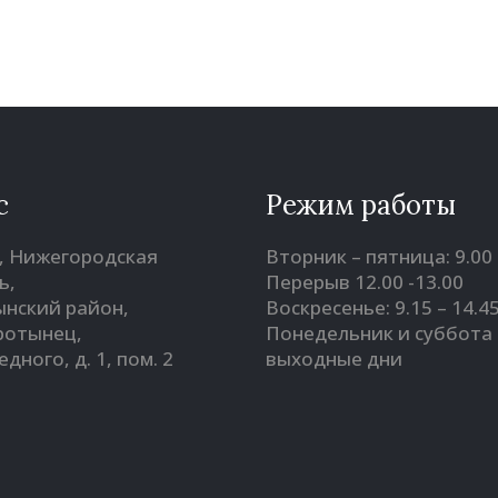
с
Режим работы
, Нижегородская
Вторник – пятница: 9.00 
ь,
Перерыв 12.00 -13.00
нский район,
Воскресенье: 9.15 – 14.4
оротынец,
Понедельник и суббота 
Бедного, д. 1, пом. 2
выходные дни