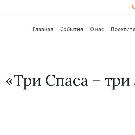
Главная
События
О нас
Посетит
«Три Спаса – три