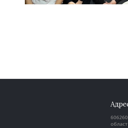
Адре
606260
област