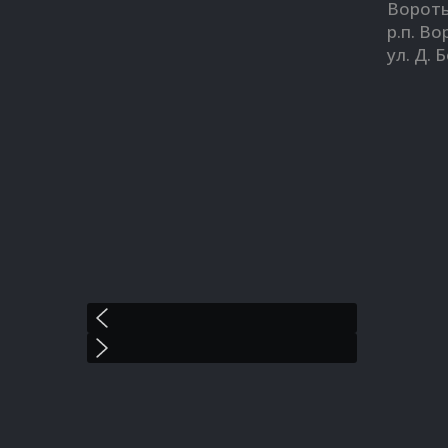
Вороты
р.п. В
ул. Д. 