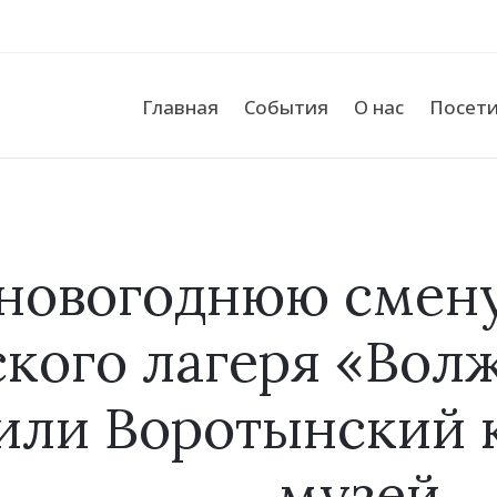
Главная
События
О нас
Посет
 новогоднюю смену
ского лагеря «Вол
или Воротынский 
музей