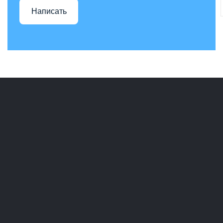
se
Написать