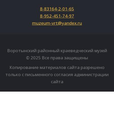
8-83164-2-01-65
8-952-451-74-97
muzeum-vrt@yandex.ru
Вконтакте
Однокласники
Youtube
Воротынский районный краеведческий музей
© 2025 Все права защищены
Копирование материалов сайта разрешено
только с письменного согласия администрации
сайта