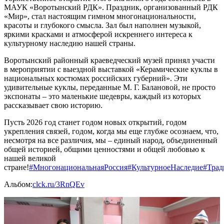
МАУК «Воротынский РДК». Праздник, организованный РДК
«Мир», стал настоящим гимном многонациональности,
красоты и глубокого смысла. Зал был наполнен музыкой,
яркими красками и атмосферой искреннего интереса к
культурному наследию нашей страны.
Воротынский районный краеведческий музей принял участи
в мероприятии с выездной выставкой «Керамические куклы в
национальных костюмах российских губерний». Эти
удивительные куклы, переданные М. Г. Балановой, не просто
экспонаты – это маленькие шедевры, каждый из которых
рассказывает свою историю.
Пусть 2026 год станет годом новых открытий, годом
укрепления связей, годом, когда мы еще глубже осознаем, что,
несмотря на все различия, мы – единый народ, объединенный
общей историей, общими ценностями и общей любовью к
нашей великой
стране!
#МногонациональнаяРоссия
#КультурноеНаследие
#Тра
Альбом:
clck.ru/3RnQEv