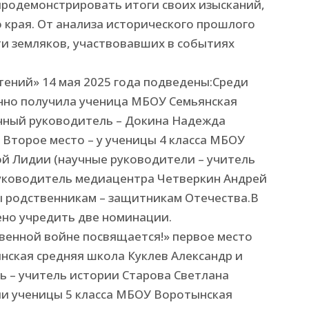
 продемонстрировать итоги своих изысканий,
 края. От анализа исторического прошлого
ти земляков, участвовавших в событиях
тений» 14 мая 2025 года подведены:Среди
енно получила ученица МБОУ Семьянская
учный руководитель – Докина Надежда
 Второе место – у ученицы 4 класса МБОУ
й Лидии (научные руководители – учитель
руководитель медиацентра Четверкин Андрей
ы родственникам – защитникам Отечества.В
ено учредить две номинации.
венной войне посвящается!» первое место
нская средняя школа Куклев Александр и
 – учитель истории Старова Светлана
ли ученицы 5 класса МБОУ Воротынская