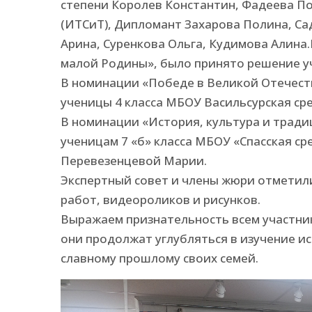
степени Королев Константин, Фадеева По
(ИТСиТ), Дипломант Захарова Полина, Са
Арина, Суренкова Ольга, Кудимова Алина
малой Родины», было принято решение у
В номинации «Победе в Великой Отечеств
ученицы 4 класса МБОУ Васильсурская ср
В номинации «История, культура и тради
ученицам 7 «б» класса МБОУ «Спасская ср
Перевезенцевой Марии.
Экспертный совет и члены жюри отметили
работ, видеороликов и рисунков.
Выражаем признательность всем участник
они продолжат углубляться в изучение и
славному прошлому своих семей.