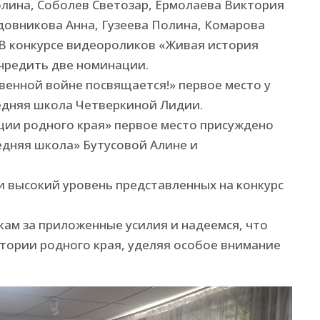
лина, Соболев Светозар, Ермолаева Виктория
довникова Анна, Гузеева Полина, Комарова
.В конкурсе видеороликов «Живая история
чредить две номинации.
енной войне посвящается!» первое место у
едняя школа Четверкиной Лидии.
ции родного края» первое место присуждено
едняя школа» Бутусовой Алине и
 высокий уровень представленных на конкурс
ам за приложенные усилия и надеемся, что
стории родного края, уделяя особое внимание