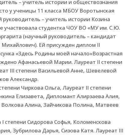
дитель – учитель истории и обществознания
сто у ученицы 11 класса МБОУ Воротынская
 руководитель – учитель истории Козина
 участвовала студентка ЧОУ ВО «МУ им. С.Ю.
аргарита (научный руководитель – кандидат
 Михайлович). Ей присужден диплом II
исунка «Здесь Родины моей начало»Возрастная
суждено Афанасьевой Марии. Лауреат II степени
еат III степени Васильевой Анне, Шевелевой
ков Александр.
 степени Чиркова Ольга, Лауреат II степени
енкина Елизавета, Дипломант Алирзаева Алия,
 Волкова Алина, Зайчикова Полина, Матвеев
а I степени Сидорова Софья, Коломенскова
ия, Зубрилова Дарья, Сизова Катя. Лауреат III