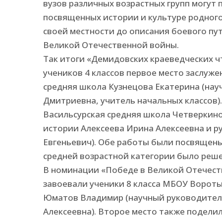
вузов различных возрастных групп могут
посвященных истории и культуре родного
своей местности до описания боевого пу
Великой Отечественной войны.
Так итоги «Демидовских краеведческих ч
учеников 4 классов первое место заслуж
средняя школа Кузнецова Екатерина (на
Дмитриевна, учитель начальных классов).
Васильсурская средняя школа Четверкино
истории Алексеева Ирина Алексеевна и 
Евгеньевич). Обе работы были посвящен
средней возрастной категории было реш
В номинации «Победе в Великой Отечест
завоевали ученики 8 класса МБОУ Вороты
Юматов Владимир (научный руководитель
Алексеевна). Второе место также подели