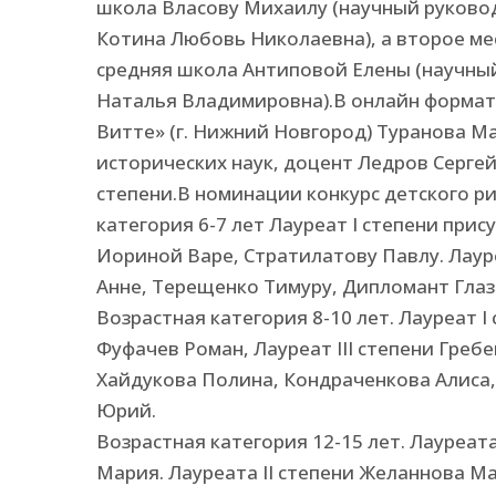
школа Власову Михаилу (научный руково
Котина Любовь Николаевна), а второе ме
средняя школа Антиповой Елены (научный
Наталья Владимировна).В онлайн формате
Витте» (г. Нижний Новгород) Туранова М
исторических наук, доцент Ледров Сергей
степени.В номинации конкурс детского р
категория 6-7 лет Лауреат I степени при
Иориной Варе, Стратилатову Павлу. Лаур
Анне, Терещенко Тимуру, Дипломант Глаз
Возрастная категория 8-10 лет. Лауреат I
Фуфачев Роман, Лауреат III степени Греб
Хайдукова Полина, Кондраченкова Алиса,
Юрий.
Возрастная категория 12-15 лет. Лауреат
Мария. Лауреата II степени Желаннова Мар