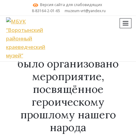
Версия сайта для слабовидящих
8-83164-2-01-65
muzeum-vrt@yandex.ru
мен
Поиск
Для студентов ИТСиТ
было организовано
мероприятие,
посвящённое
героическому
прошлому нашего
народа