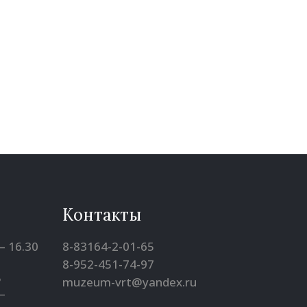
Контакты
– 16.30
8-83164-2-01-65
8-952-451-74-97
5
muzeum-vrt@yandex.ru
–