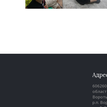
Адре
606260
област
Вороты
р.п. В