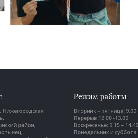
с
Режим работы
, Нижегородская
Вторник – пятница: 9.00 
ь,
Перерыв 12.00 -13.00
нский район,
Воскресенье: 9.15 – 14.4
оротынец,
Понедельник и суббота 