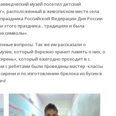
аеведческий музей посетил детский
г», расположенный в живописном месте села
 праздника Российской Федерации Дня России
и этого праздника , традициях и была
ые символы».
нные вопросы. Так же им рассказали о
узее, который бережно хранит память о них, о
рень», который ежегодно проходит в с.
чи с ребятами были проведены мастер -классы
сирени и по изготовлению брелока из бусин в
еч!