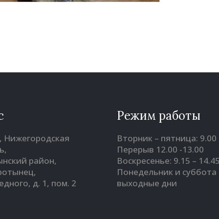
с
Режим работы
, Нижегородская
Вторник – пятница: 9.00 
ь,
Перерыв 12.00 -13.00
нский район,
Воскресенье: 9.15 – 14.4
оротынец,
Понедельник и суббота 
Бедного, д. 1, пом. 2
выходные дни