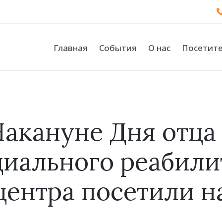
Главная
События
О нас
Посетит
акануне Дня отца 
циального реабил
центра посетили н