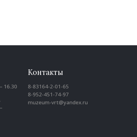
Контакты
– 16.30
8-83164-2-01-65
8-952-451-74-97
5
muzeum-vrt@yandex.ru
–