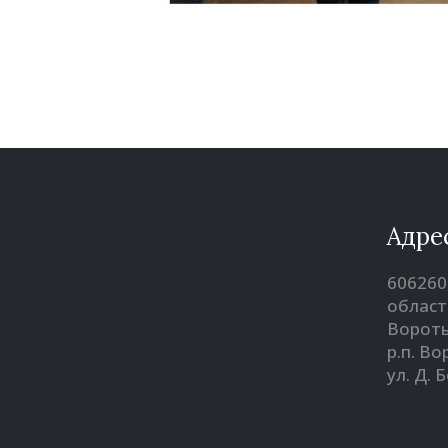
Адре
606260
област
Вороты
р.п. В
ул. Д. 