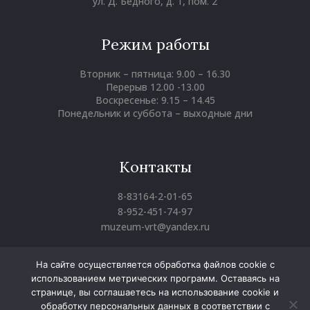
ул. Д. Бедного, д. 1, пом. 2
Режим работы
Вторник – пятница: 9.00 – 16.30
Перерыв 12.00 -13.00
Воскресенье: 9.15 – 14.45
Понедельник и суббота – выходные дни
Контакты
8-83164-2-01-65
8-952-451-74-97
muzeum-vrt@yandex.ru
На сайте осуществляется обработка файлов cookie с
использованием метрических программ. Оставаясь на
Вконтакте
Однокласники
Youtube
странице, вы соглашаетесь на использование cookie и
Воротынский районный краеведческий музей
обработку персональных данных в соответствии с
© 2025 Все права защищены