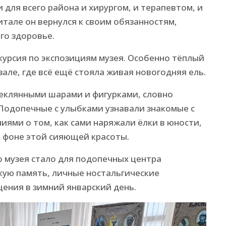
 для всего района и хирургом, и терапевтом, и
тале он вернулся к своим обязанностям,
го здоровье.
курсия по экспозициям музея. Особенно тёплый
але, где всё ещё стояла живая новогодняя ель.
теклянными шарами и фигурками, словно
Подопечные с улыбками узнавали знакомые с
иями о том, как сами наряжали ёлки в юности,
 фоне этой сияющей красоты.
 музея стало для подопечных центра
кую память, личные ностальгические
ения в зимний январский день.