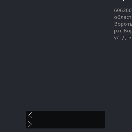
606260
област
Вороты
р.п. В
ул. Д. 