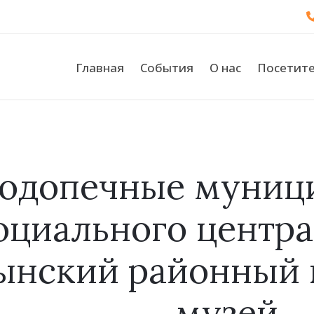
Главная
События
О нас
Посетит
одопечные муниц
оциального центра
ынский районный 
музей