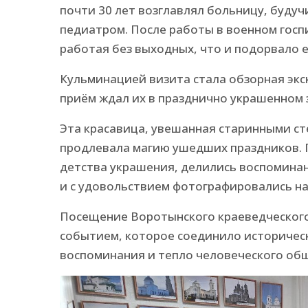
почти 30 лет возглавлял больницу, будучи
педиатром. После работы в военном госпи
работая без выходных, что и подорвало е
Кульминацией визита стала обзорная экс
приём ждал их в празднично украшенном з
Эта красавица, увешанная старинными с
продлевала магию ушедших праздников. 
детства украшения, делились воспоминан
и с удовольствием фотографировались на
Посещение Воротынского краеведческого
событием, которое соединило историчес
воспоминания и тепло человеческого общ