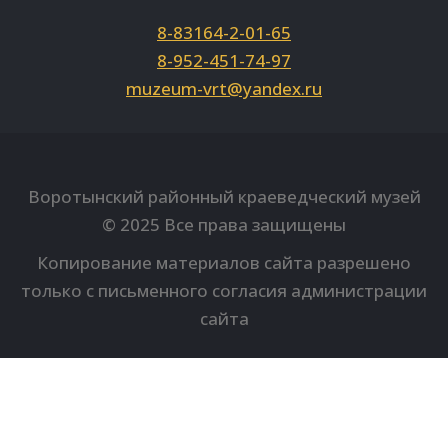
8-83164-2-01-65
8-952-451-74-97
muzeum-vrt@yandex.ru
Вконтакте
Однокласники
Youtube
Воротынский районный краеведческий музей
© 2025 Все права защищены
Копирование материалов сайта разрешено
только с письменного согласия администрации
сайта