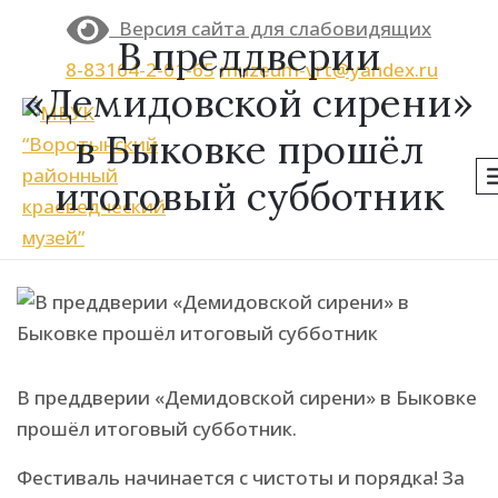
Версия сайта для слабовидящих
В преддверии
8-83164-2-01-65
muzeum-vrt@yandex.ru
«Демидовской сирени»
в Быковке прошёл
итоговый субботник
По
В преддверии «Демидовской сирени» в Быковке
прошёл итоговый субботник.
Фестиваль начинается с чистоты и порядка! За