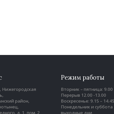
с
Режим работы
, Нижегородская
Вторник – пятница: 9.00 
ь,
Перерыв 12.00 -13.00
нский район,
Воскресенье: 9.15 – 14.4
оротынец,
Понедельник и суббота 
Бедного, д. 1, пом. 2
выходные дни