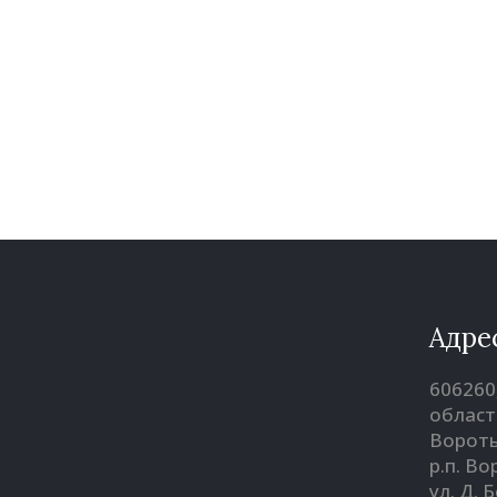
Адре
606260
област
Вороты
р.п. В
ул. Д. 