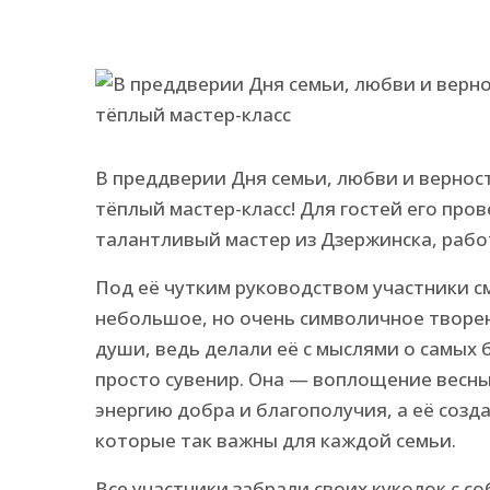
В преддверии Дня семьи, любви и вернос
тёплый мастер-класс! Для гостей его про
талантливый мастер из Дзержинска, раб
Под её чутким руководством участники с
небольшое, но очень символичное творен
души, ведь делали её с мыслями о самых 
просто сувенир. Она — воплощение весны
энергию добра и благополучия, а её созд
которые так важны для каждой семьи.
Все участники забрали своих куколок с с