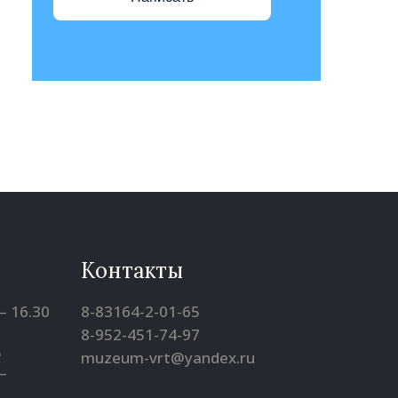
Контакты
– 16.30
8-83164-2-01-65
8-952-451-74-97
5
muzeum-vrt@yandex.ru
–