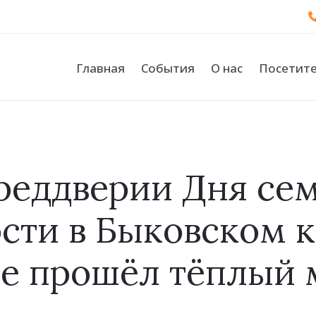
Главная
События
О нас
Посетит
реддверии Дня сем
сти в Быковском 
е прошёл тёплый 