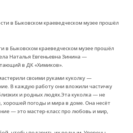
ти в Быковском краеведческом музее прошёл
вела Наталья Евгеньевна Зинина —
отающий в ДК «Химиков».
мастерили своими руками куколку —
ие. В каждую работу они вложили частичку
близких и родных людях.Эта куколка — не
, хорошей погоды и мира в доме. Она несёт
ание — это мастер-класс про любовь и мир,
обой, чтобы подарить их родным. Уверены,