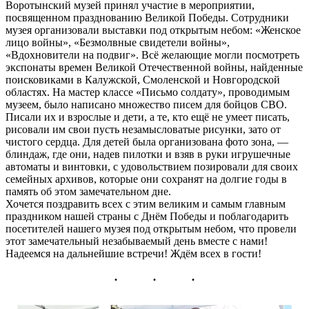
Воротынский музей принял участие в мероприятии,
посвященном празднованию Великой Победы. Сотрудники
музея организовали выставки под открытым небом: «Женское
лицо войны», «Безмолвные свидетели войны»,
«Вдохновители на подвиг». Всё желающие могли посмотреть
экспонаты времен Великой Отечественной войны, найденные
поисковиками в Калужской, Смоленской и Новгородской
областях. На мастер классе «Письмо солдату», проводимым
музеем, было написано множество писем для бойцов СВО.
Писали их и взрослые и дети, а те, кто ещё не умеет писать,
рисовали им свои пусть незамысловатые рисунки, зато от
чистого сердца. Для детей была организована фото зона, —
блиндаж, где они, надев пилотки и взяв в руки игрушечные
автоматы и винтовки, с удовольствием позировали для своих
семейных архивов, которые они сохранят на долгие годы в
память об этом замечательном дне.
Хочется поздравить всех с этим великим и самым главным
праздником нашей страны с Днём Победы и поблагодарить
посетителей нашего музея под открытым небом, что провели
этот замечательный незабываемый день вместе с нами!
Надеемся на дальнейшие встречи! Ждём всех в гости!