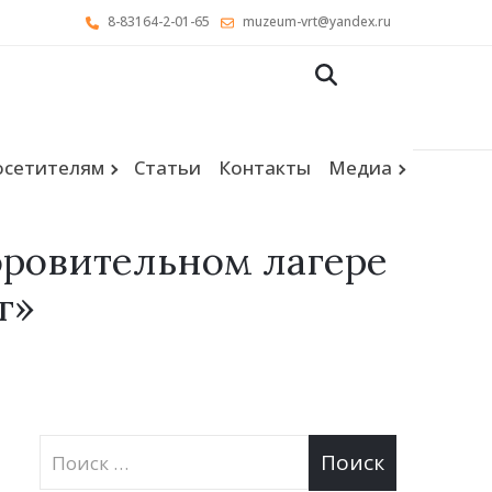
8-83164-2-01-65
muzeum-vrt@yandex.ru
осетителям
Статьи
Контакты
Медиа
оровительном лагере
г»