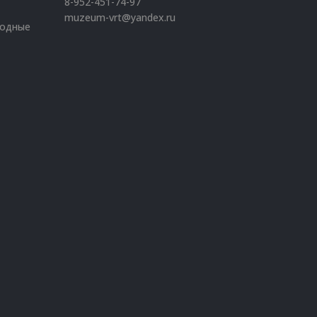
8-952-451-74-97
muzeum-vrt@yandex.ru
ходные