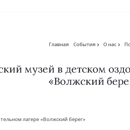
Главная
События
О нас
П
кий музей в детском озд
«Волжский бере