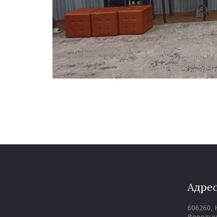
Адре
606260,
Воротын