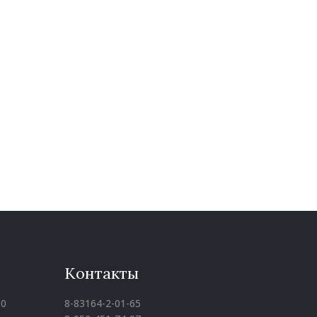
Контакты
30
8-83164-2-01-65