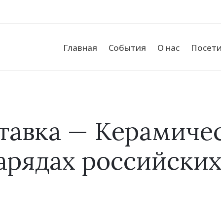
Главная
События
О нас
Посет
тавка — Керамичес
арядах российских