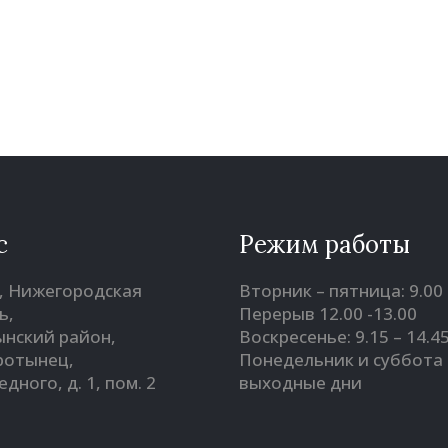
с
Режим работы
, Нижегородская
Вторник – пятница: 9.00 
ь,
Перерыв 12.00 -13.00
нский район,
Воскресенье: 9.15 – 14.4
оротынец,
Понедельник и суббота 
Бедного, д. 1, пом. 2
выходные дни