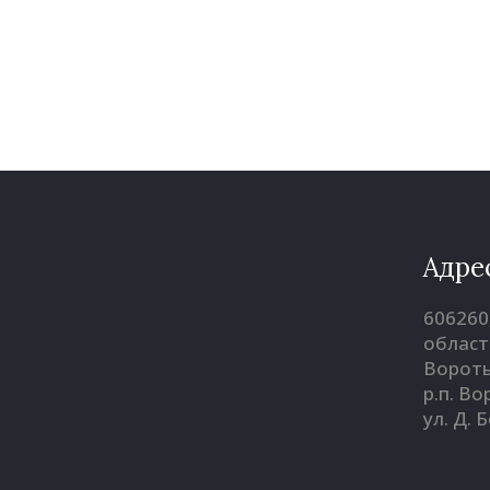
Адре
606260
област
Вороты
р.п. В
ул. Д. 