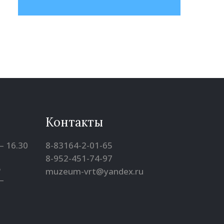
Контакты
– 16.30
8-83164-2-01-65
8-952-451-74-97
5
muzeum-vrt@yandex.ru
–