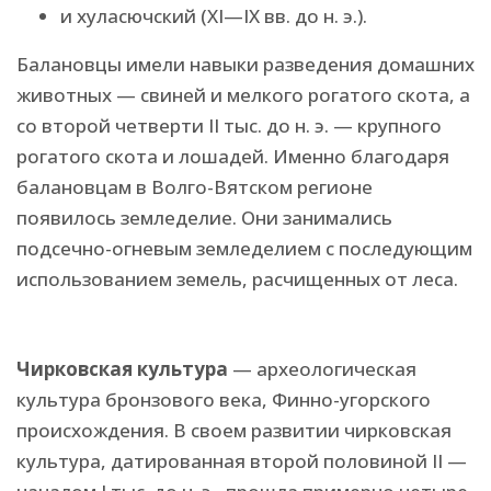
и хуласючский (XI—IX вв. до н. э.).
Балановцы имели навыки разведения домашних
животных — свиней и мелкого рогатого скота, а
со второй четверти II тыс. до н. э. — крупного
рогатого скота и лошадей. Именно благодаря
балановцам в Волго-Вятском регионе
появилось земледелие. Они занимались
подсечно-огневым земледелием с последующим
использованием земель, расчищенных от леса.
Чирковская культура
— археологическая
культура бронзового века, Финно-угорского
происхождения. В своем развитии чирковская
культура, датированная второй половиной II —