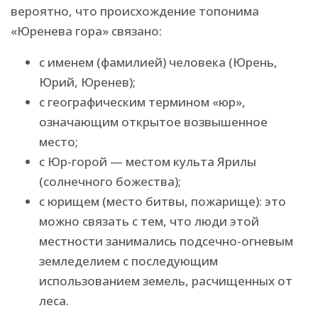
вероятно, что происхождение топонима
«Юренева гора» связано:
с именем (фамилией) человека (Юрень,
Юрий, Юренев);
с географическим термином «юр»,
означающим открытое возвышенное
место;
с Юр-горой — местом культа Ярилы
(солнечного божества);
с юрищем (место битвы, пожарище): это
можно связать с тем, что люди этой
местности занимались подсечно-огневым
земледелием с последующим
использованием земель, расчищенных от
леса.