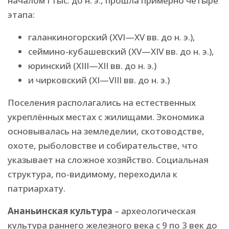
началом I тыс. до н. э., прошла примерно четыре
этапа:
галанкиногорский (XVI—XV вв. до н. э.),
сеймино-кубашевский (XV—XIV вв. до н. э.),
юринский (XIII—XII вв. до н. э.)
и чирковский (XI—VIII вв. до н. э.)
Поселения располагались на естественных
укреплённых местах с жилищами. Экономика
основывалась на земледелии, скотоводстве,
охоте, рыболовстве и собирательстве, что
указывает на сложное хозяйство. Социальная
структура, по-видимому, переходила к
патриархату.
Ананьинская культура
– археологическая
культура раннего железного века с 9 по 3 век до