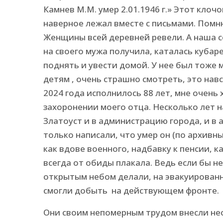
Камнев М.М. умер 2.01.1946 г.» Этот клоч
наверное лежал вместе с письмами. Помн
Женщины всей деревней ревели. А наша с
на своего мужа получила, каталась кубаре
поднять и увести домой. У нее был тоже 
детям , очень страшно смотреть, это нав
2024 года исполнилось 88 лет, мне очень
захоронении моего отца. Несколько лет н
Златоуст и в администрацию города, и в ар
только написали, что умер он (по архивны
как вдове военного, надбавку к пенсии, к
всегда от обиды плакала. Ведь если бы н
открытым небом делали, на эвакуированн
смогли добыть на действующем фронте.
Они своим непомерным трудом внесли не