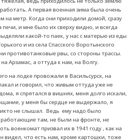
 тяжелая, ведь приходилось не только землю
работать. А первая военная зима была очень
м на метр. Когда они приходили домой, сразу
 печи, и мне было их сверху видно, и всегда
выделяли какой-то паек, у нас с матерью из еды
Горького и из села Спасского Воротынского
ни противотанковые рвы, со стороны трассы.
а Арзамас, а оттуда к нам, на Волгу.
го на лодке провожали в Васильсурск, на
акал и говорил, что живым оттуда уже не
дома, я спрятался в вишнях, меня долго искали,
рощание, у меня бы сердце не выдержало, я
 никто не слышал. Ведь ему надо было
, работающие там, не были на фронте, не
ть военкомат призвал их в 1941 году , как на
он видел, что есть нам, кроме картошки, тоже