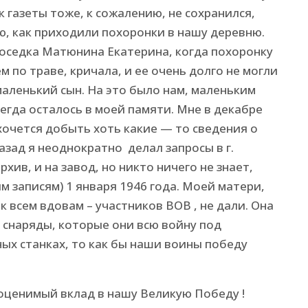
ок газеты тоже, к сожалению, не сохранился,
ю, как приходили похоронки в нашу деревню.
оседка Матюнина Екатерина, когда похоронку
м по траве, кричала, и ее очень долго не могли
маленький сын. На это было нам, маленьким
сегда осталось в моей памяти. Мне в декабре
 хочется добыть хоть какие — то сведения о
азад я неоднократно делал запросы в г.
хив, и на завод, но никто ничего не знает,
м записям) 1 января 1946 года. Моей матери,
ак всем вдовам – участников ВОВ , не дали. Она
е снаряды, которые они всю войну под
ых станках, то как бы наши воины победу
оценимый вклад в нашу Великую Победу !