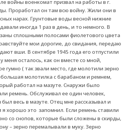
е войны военкомат призвал на работы в г.
ды. Проработал он там всю войну. Жили они в
усных нарах. Грунтовые воды весной нижние
давали иногда 1 раз в день, и то немного. В
мазаны сплошными полосами фиолетового цвета
дравствуйте мои дорогие, до свидания, передаю
дают вши. В сентябре 1945 года его отпустили
 меня осталось, как он вместе со мной,
е гумно ( так звали место, где молотили зерно
небольшая молотилка с барабаном и ремнем,
орый работал на мазуте. Снаружи было
али ремень. Обслуживал ее один человек,
 был весь в мазуте. Отец мне рассказывал и
и я хорошо это запомнил. Если ремень ставили
рно со снопов, которые были сложены в скирды,
ону – зерно перемалывали в муку. Зерно