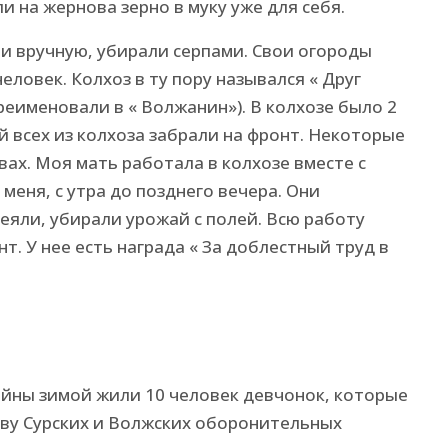
и на жернова зерно в муку уже для себя.
ли вручную, убирали серпами. Свои огороды
человек. Колхоз в ту пору назывался « Друг
переименовали в « Волжанин»). В колхозе было 2
й всех из колхоза забрали на фронт. Некоторые
вах. Моя мать работала в колхозе вместе с
еня, с утра до позднего вечера. Они
еяли, убирали урожай с полей. Всю работу
т. У нее есть награда « За доблестный труд в
йны зимой жили 10 человек девчонок, которые
ву Сурских и Волжских оборонительных