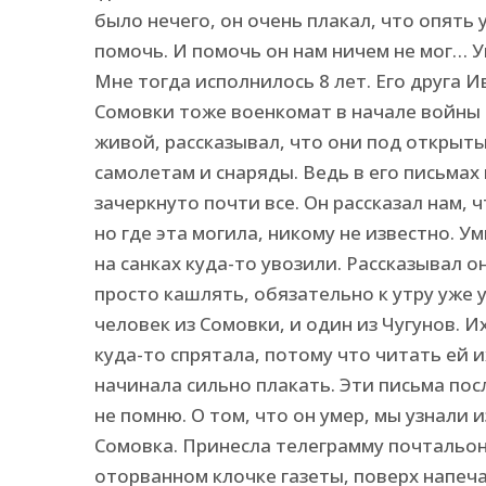
было нечего, он очень плакал, что опять 
помочь. И помочь он нам ничем не мог… Ум
Мне тогда исполнилось 8 лет. Его друга 
Сомовки тоже военкомат в начале войны п
живой, рассказывал, что они под открыты
самолетам и снаряды. Ведь в его письмах 
зачеркнуто почти все. Он рассказал нам, 
но где эта могила, никому не известно. У
на санках куда-то увозили. Рассказывал о
просто кашлять, обязательно к утру уже 
человек из Сомовки, и один из Чугунов. 
куда-то спрятала, потому что читать ей и
начинала сильно плакать. Эти письма посл
не помню. О том, что он умер, мы узнали и
Сомовка. Принесла телеграмму почтальон
оторванном клочке газеты, поверх напеча