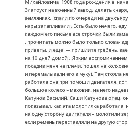
Михайловича 1908 года рождения в начал
Златоуст на военный завод, делать снаря
землянках, спали по очереди на двухъяр
нары затапливали . Есть было нечего, еду 
каждом его письме все строчки были за
, прочитать можно было только слова- з
приветы, и еще — пришлите гребень, зае
на 10 дней домой . Ярким воспоминанием у
посадив меня на плечи, пошел на колхозно
и перемалывали его в муку). Там стояла 
работала она при помощи двигателя, кот
большое колесо – маховик, на него надев
Катунов Василий, Саши Катунова отец, он
показывал, как эта молотилка работала, 
на одну сторону двигателя – молотили зе
если ремень переставляли на другую стор