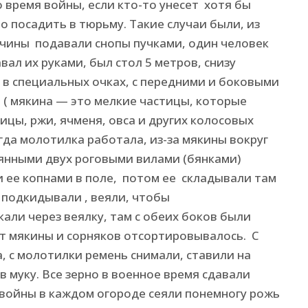
 время войны, если кто-то унесет хотя бы
то посадить в тюрьму. Такие случаи были, из
ины подавали снопы пучками, один человек
вал их руками, был стол 5 метров, снизу
 в специальных очках, с передними и боковыми
а ( мякина — это мелкие частицы, которые
цы, ржи, ячменя, овса и других колосовых
огда молотилка работала, из-за мякины вокруг
янными двух роговыми вилами (бянками)
 ее копнами в поле, потом ее складывали там
подкидывали , веяли, чтобы
кали через веялку, там с обеих боков были
от мякины и сорняков отсортировывалось. С
, с молотилки ремень снимали, ставили на
в муку. Все зерно в военное время сдавали
 войны в каждом огороде сеяли понемногу рожь