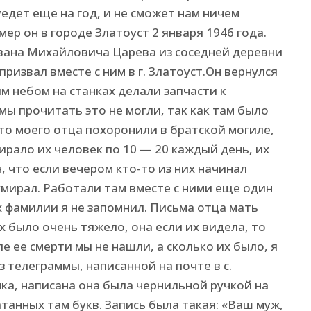
уедет еще на год, и не сможет нам ничем
ер он в городе Златоуст 2 января 1946 года.
Ивана Михайловича Царева из соседней деревни
ризвал вместе с ним в г. Златоуст.Он вернулся
м небом на станках делали запчасти к
мы прочитать это не могли, так как там было
что моего отца похоронили в братской могиле,
мирало их человек по 10 — 20 каждый день, их
н, что если вечером кто-то из них начинал
умирал. Работали там вместе с ними еще один
Их фамилии я не запомнил. Письма отца мать
х было очень тяжело, она если их видела, то
е ее смерти мы не нашли, а сколько их было, я
з телеграммы, написанной на почте в с.
ка, написана она была чернильной ручкой на
танных там букв. Запись была такая: «Ваш муж,