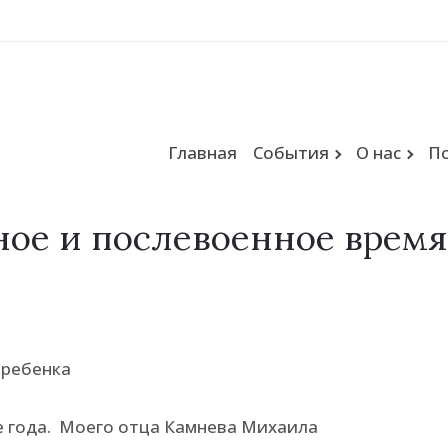
Главная
События
О нас
П
ное и послевоенное время
 года. Моего отца Камнева Михаила