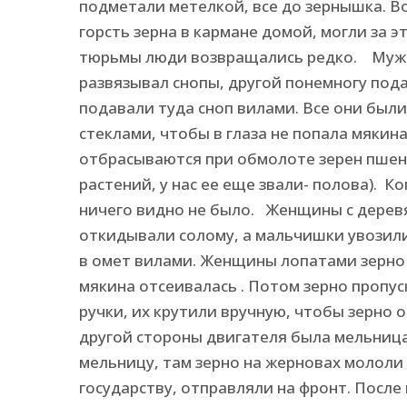
подметали метелкой, все до зернышка. Во
горсть зерна в кармане домой, могли за э
тюрьмы люди возвращались редко. Мужч
развязывал снопы, другой понемногу пода
подавали туда сноп вилами. Все они были
стеклами, чтобы в глаза не попала мякин
отбрасываются при обмолоте зерен пшени
растений, у нас ее еще звали- полова). К
ничего видно не было. Женщины с дерев
откидывали солому, а мальчишки увозили
в омет вилами. Женщины лопатами зерно 
мякина отсеивалась . Потом зерно пропус
ручки, их крутили вручную, чтобы зерно 
другой стороны двигателя была мельница
мельницу, там зерно на жерновах мололи 
государству, отправляли на фронт. После